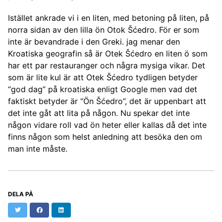
Istället ankrade vi i en liten, med betoning på liten, på
norra sidan av den lilla ön Otok Šćedro. För er som
inte är bevandrade i den Greki. jag menar den
Kroatiska geografin så är Otek Šćedro en liten ö som
har ett par restauranger och några mysiga vikar. Det
som är lite kul är att Otek Šćedro tydligen betyder
“god dag” på kroatiska enligt Google men vad det
faktiskt betyder är “Ön Šćedro”, det är uppenbart att
det inte gåt att lita på någon. Nu spekar det inte
någon vidare roll vad ön heter eller kallas då det inte
finns någon som helst anledning att besöka den om
man inte måste.
DELA PÅ
Twitter
Facebook
LinkedIn