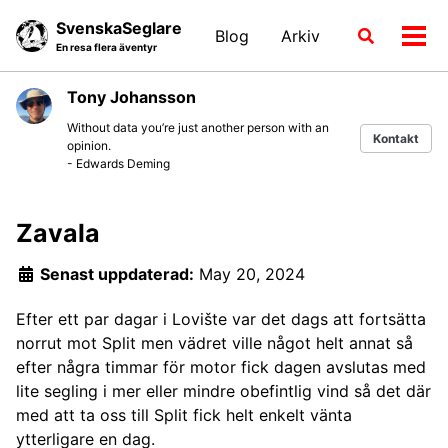
Skip
Skip
Skip
SvenskaSeglare
Blog
Arkiv
Växla
to
to
to
Växl
En resa flera äventyr
sökläge
primary
content
footer
men
navigation
Tony Johansson
Without data you’re just another person with an
Kontakt
opinion.
- Edwards Deming
Zavala
Senast uppdaterad:
May 20, 2024
Efter ett par dagar i Lovište var det dags att fortsätta
norrut mot Split men vädret ville något helt annat så
efter några timmar för motor fick dagen avslutas med
lite segling i mer eller mindre obefintlig vind så det där
med att ta oss till Split fick helt enkelt vänta
ytterligare en dag.