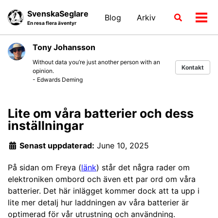
Skip
Skip
Skip
SvenskaSeglare
Blog
Arkiv
Växla
to
to
to
Växl
En resa flera äventyr
sökläge
primary
content
footer
men
navigation
Tony Johansson
Without data you’re just another person with an
Kontakt
opinion.
- Edwards Deming
Lite om våra batterier och dess
inställningar
Senast uppdaterad:
June 10, 2025
På sidan om Freya (
länk
) står det några rader om
elektroniken ombord och även ett par ord om våra
batterier. Det här inlägget kommer dock att ta upp i
lite mer detalj hur laddningen av våra batterier är
optimerad för vår utrustning och användning.