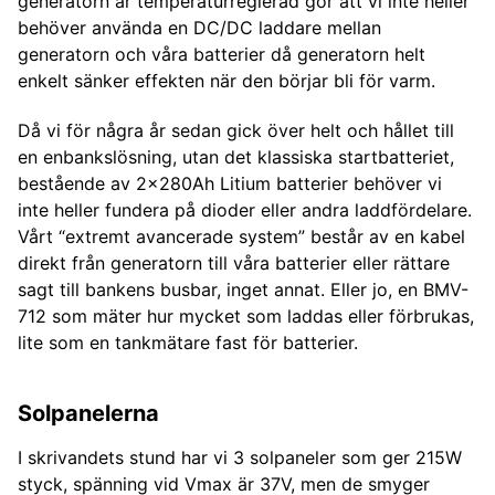
generatorn är temperaturreglerad gör att vi inte heller
behöver använda en DC/DC laddare mellan
generatorn och våra batterier då generatorn helt
enkelt sänker effekten när den börjar bli för varm.
Då vi för några år sedan gick över helt och hållet till
en enbankslösning, utan det klassiska startbatteriet,
bestående av 2x280Ah Litium batterier behöver vi
inte heller fundera på dioder eller andra laddfördelare.
Vårt “extremt avancerade system” består av en kabel
direkt från generatorn till våra batterier eller rättare
sagt till bankens busbar, inget annat. Eller jo, en BMV-
712 som mäter hur mycket som laddas eller förbrukas,
lite som en tankmätare fast för batterier.
Solpanelerna
I skrivandets stund har vi 3 solpaneler som ger 215W
styck, spänning vid Vmax är 37V, men de smyger