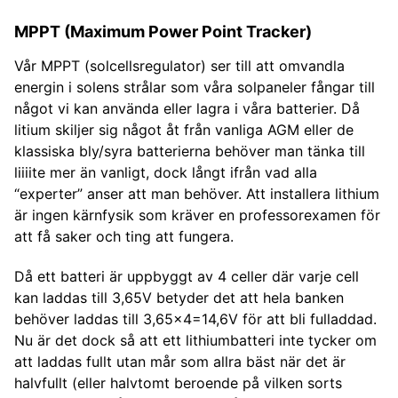
MPPT (Maximum Power Point Tracker)
Vår MPPT (solcellsregulator) ser till att omvandla
energin i solens strålar som våra solpaneler fångar till
något vi kan använda eller lagra i våra batterier. Då
litium skiljer sig något åt från vanliga AGM eller de
klassiska bly/syra batterierna behöver man tänka till
liiiite mer än vanligt, dock långt ifrån vad alla
“experter” anser att man behöver. Att installera lithium
är ingen kärnfysik som kräver en professorexamen för
att få saker och ting att fungera.
Då ett batteri är uppbyggt av 4 celler där varje cell
kan laddas till 3,65V betyder det att hela banken
behöver laddas till 3,65x4=14,6V för att bli fulladdad.
Nu är det dock så att ett lithiumbatteri inte tycker om
att laddas fullt utan mår som allra bäst när det är
halvfullt (eller halvtomt beroende på vilken sorts