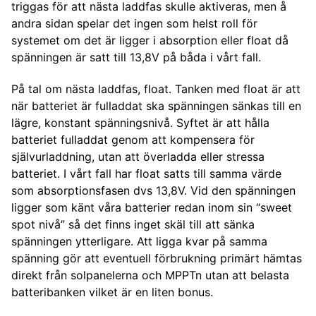
triggas för att nästa laddfas skulle aktiveras, men å
andra sidan spelar det ingen som helst roll för
systemet om det är ligger i absorption eller float då
spänningen är satt till 13,8V på båda i vårt fall.
På tal om nästa laddfas, float. Tanken med float är att
när batteriet är fulladdat ska spänningen sänkas till en
lägre, konstant spänningsnivå. Syftet är att hålla
batteriet fulladdat genom att kompensera för
självurladdning, utan att överladda eller stressa
batteriet. I vårt fall har float satts till samma värde
som absorptionsfasen dvs 13,8V. Vid den spänningen
ligger som känt våra batterier redan inom sin “sweet
spot nivå” så det finns inget skäl till att sänka
spänningen ytterligare. Att ligga kvar på samma
spänning gör att eventuell förbrukning primärt hämtas
direkt från solpanelerna och MPPTn utan att belasta
batteribanken vilket är en liten bonus.