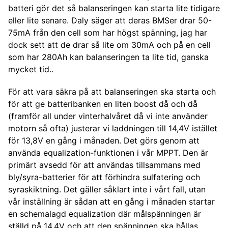
batteri gör det så balanseringen kan starta lite tidigare
eller lite senare. Daly säger att deras BMSer drar 50-
75mA från den cell som har högst spänning, jag har
dock sett att de drar så lite om 30mA och på en cell
som har 280Ah kan balanseringen ta lite tid, ganska
mycket tid..
För att vara säkra på att balanseringen ska starta och
för att ge batteribanken en liten boost då och då
(framför all under vinterhalvåret då vi inte använder
motorn så ofta) justerar vi laddningen till 14,4V istället
för 13,8V en gång i månaden. Det görs genom att
använda equalization-funktionen i vår MPPT. Den är
primärt avsedd för att användas tillsammans med
bly/syra-batterier för att förhindra sulfatering och
syraskiktning. Det gäller såklart inte i vårt fall, utan
vår inställning är sådan att en gång i månaden startar
en schemalagd equalization där målspänningen är
ställd på 14,4V och att den spänningen ska hållas