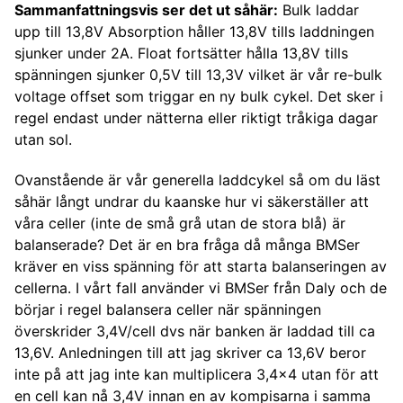
Sammanfattningsvis ser det ut såhär:
Bulk laddar
upp till 13,8V Absorption håller 13,8V tills laddningen
sjunker under 2A. Float fortsätter hålla 13,8V tills
spänningen sjunker 0,5V till 13,3V vilket är vår re-bulk
voltage offset som triggar en ny bulk cykel. Det sker i
regel endast under nätterna eller riktigt tråkiga dagar
utan sol.
Ovanstående är vår generella laddcykel så om du läst
såhär långt undrar du kaanske hur vi säkerställer att
våra celler (inte de små grå utan de stora blå) är
balanserade? Det är en bra fråga då många BMSer
kräver en viss spänning för att starta balanseringen av
cellerna. I vårt fall använder vi BMSer från Daly och de
börjar i regel balansera celler när spänningen
överskrider 3,4V/cell dvs när banken är laddad till ca
13,6V. Anledningen till att jag skriver ca 13,6V beror
inte på att jag inte kan multiplicera 3,4x4 utan för att
en cell kan nå 3,4V innan en av kompisarna i samma