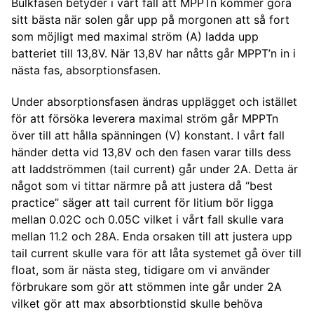
Bulkfasen betyder i vårt fall att MPPTn kommer göra
sitt bästa när solen går upp på morgonen att så fort
som möjligt med maximal ström (A) ladda upp
batteriet till 13,8V. När 13,8V har nåtts går MPPT’n in i
nästa fas, absorptionsfasen.
Under absorptionsfasen ändras upplägget och istället
för att försöka leverera maximal ström går MPPTn
över till att hålla spänningen (V) konstant. I vårt fall
händer detta vid 13,8V och den fasen varar tills dess
att laddströmmen (tail current) går under 2A. Detta är
något som vi tittar närmre på att justera då “best
practice” säger att tail current för litium bör ligga
mellan 0.02C och 0.05C vilket i vårt fall skulle vara
mellan 11.2 och 28A. Enda orsaken till att justera upp
tail current skulle vara för att låta systemet gå över till
float, som är nästa steg, tidigare om vi använder
förbrukare som gör att stömmen inte går under 2A
vilket gör att max absorbtionstid skulle behöva