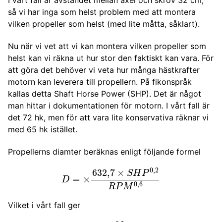
I vårt fall är avståndet mellan axel och skrov 32 cm,
så vi har inga som helst problem med att montera
vilken propeller som helst (med lite måtta, såklart).
Nu när vi vet att vi kan montera vilken propeller som
helst kan vi räkna ut hur stor den faktiskt kan vara. För
att göra det behöver vi veta hur många hästkrafter
motorn kan leverera till propellern. På fikonspråk
kallas detta Shaft Horse Power (SHP). Det är något
man hittar i dokumentationen för motorn. I vårt fall är
det 72 hk, men för att vara lite konservativa räknar vi
med 65 hk istället.
Propellerns diamter beräknas enligt följande formel
D
=
×
632
,
7
×
S
H
P
0
,
2
R
P
M
0
,
6
Vilket i vårt fall ger
D
=
632
,
7
×
65
0
,
2
1232
0
,
6
=
20
,
7
tum