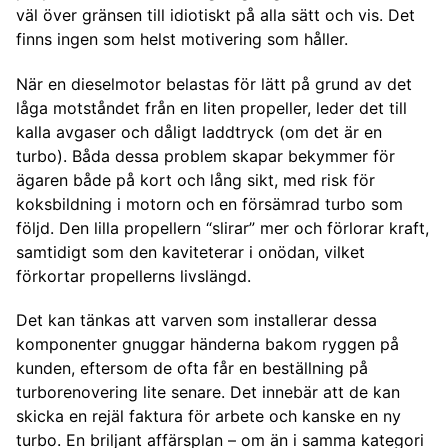
väl över gränsen till idiotiskt på alla sätt och vis. Det
finns ingen som helst motivering som håller.
När en dieselmotor belastas för lätt på grund av det
låga motståndet från en liten propeller, leder det till
kalla avgaser och dåligt laddtryck (om det är en
turbo). Båda dessa problem skapar bekymmer för
ägaren både på kort och lång sikt, med risk för
koksbildning i motorn och en försämrad turbo som
följd. Den lilla propellern “slirar” mer och förlorar kraft,
samtidigt som den kaviteterar i onödan, vilket
förkortar propellerns livslängd.
Det kan tänkas att varven som installerar dessa
komponenter gnuggar händerna bakom ryggen på
kunden, eftersom de ofta får en beställning på
turborenovering lite senare. Det innebär att de kan
skicka en rejäl faktura för arbete och kanske en ny
turbo. En briljant affärsplan – om än i samma kategori