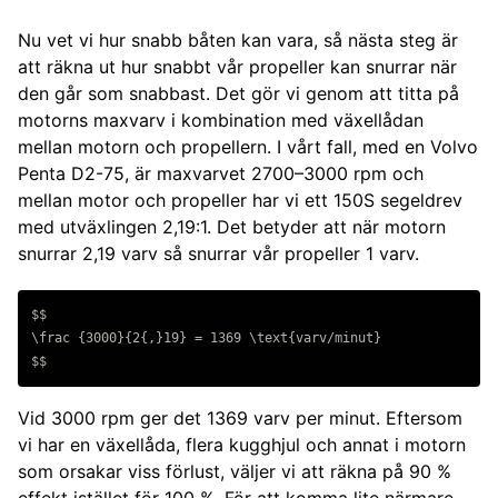
Nu vet vi hur snabb båten kan vara, så nästa steg är
att räkna ut hur snabbt vår propeller kan snurrar när
den går som snabbast. Det gör vi genom att titta på
motorns maxvarv i kombination med växellådan
mellan motorn och propellern. I vårt fall, med en Volvo
Penta D2-75, är maxvarvet 2700–3000 rpm och
mellan motor och propeller har vi ett 150S segeldrev
med utväxlingen 2,19:1. Det betyder att när motorn
snurrar 2,19 varv så snurrar vår propeller 1 varv.
$$

\frac {3000}{2{,}19} = 1369 \text{varv/minut}

Vid 3000 rpm ger det 1369 varv per minut. Eftersom
vi har en växellåda, flera kugghjul och annat i motorn
som orsakar viss förlust, väljer vi att räkna på 90 %
effekt istället för 100 %. För att komma lite närmare