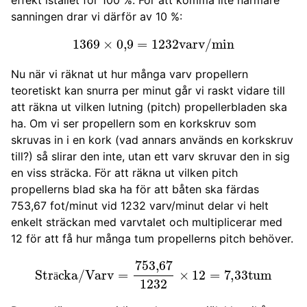
sanningen drar vi därför av 10 %:
1369
×
0
,
9
=
1232
varv/min
Nu när vi räknat ut hur många varv propellern
teoretiskt kan snurra per minut går vi raskt vidare till
att räkna ut vilken lutning (pitch) propellerbladen ska
ha. Om vi ser propellern som en korkskruv som
skruvas in i en kork (vad annars används en korkskruv
till?) så slirar den inte, utan ett varv skruvar den in sig
en viss sträcka. För att räkna ut vilken pitch
propellerns blad ska ha för att båten ska färdas
753,67 fot/minut vid 1232 varv/minut delar vi helt
enkelt sträckan med varvtalet och multiplicerar med
12 för att få hur många tum propellerns pitch behöver.
Sträcka/Varv
=
753
,
67
1232
×
12
=
7
,
33
tum
ä