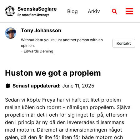
Skip
Skip
Skip
SvenskaSeglare
Blog
Arkiv
Växla
to
to
to
Växl
En resa flera äventyr
sökläge
primary
content
footer
men
navigation
Tony Johansson
Without data you’re just another person with an
Kontakt
opinion.
- Edwards Deming
Huston we got a proplem
Senast uppdaterad:
June 11, 2025
Sedan vi köpte Freya har vi haft ett litet problem
mellan kölen och rodret – nämligen propellern. Själva
propellern är det i och för sig inget fel på, eftersom
den i princip är ny då den levererades tillsammans
med motorn. Däremot är dimensioneringen något
galen, då den är lite för liten för både motorn och