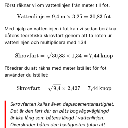
Först räknar vi om vattenlinjen från meter till fot.
Vattenlinje
=
9
,
4
m
×
3
,
25
=
30
,
83
fot
Med hjälp av vattenlinjen i fot kan vi sedan beräkna
båtens teoretiska skrovfart genom att ta roten ur
vattenlinjen och multiplicera med 1,34
Skrovfart
=
30
,
83
×
1
,
34
=
7
,
44
knop
Föredrar du att räkna med meter istället för fot
använder du istället:
Skrovfart
=
9
,
4
×
2,427
=
7
,
44
knop
Skrovfarten kallas även deplacementshastighet.
Det är den fart där en båts bogvågsvåglängd
är lika lång som båtens längd i vattenlinjen.
Överskrider båten den hastigheten (utan att