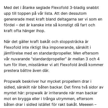
Med det i åtanke seglade Flexofold 3-bladig snabbt
upp till toppen på vår lista. Att den dessutom
genererade mest kraft bland deltagarna ser vi som en
fördel – det är kanske inte så konstigt då fart och
kraft ofta hänger ihop.
När det gäller kraft bakåt och stoppsträcka är
Flexofold inte riktigt lika imponerande, särskilt i
jämförelse med en standardpropeller. Men eftersom
vår nuvarande “standardpropeller” är mellan 3 och 4
tum för liten, misstänker vi att Flexofold ändå kommer
prestera bättre även där.
Propwalk beskriver hur mycket propellern drar i
sidled, särskilt när båten backar. Det finns två sidor av
myntet här: propwalk är irriterande när man backar
mot en brygga eller i trånga utrymmen, eftersom
båten drar i sidled istället för rakt bakåt. Meeeen –