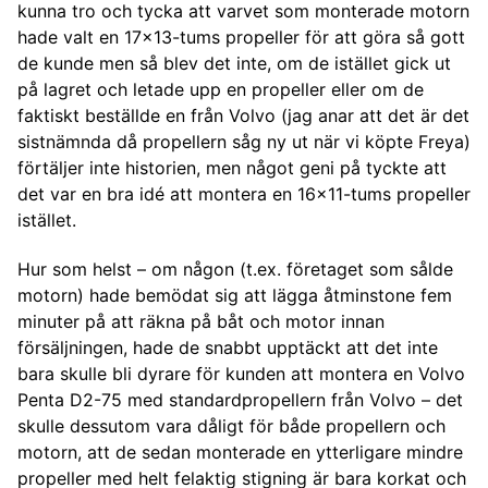
kunna tro och tycka att varvet som monterade motorn
hade valt en 17x13-tums propeller för att göra så gott
de kunde men så blev det inte, om de istället gick ut
på lagret och letade upp en propeller eller om de
faktiskt beställde en från Volvo (jag anar att det är det
sistnämnda då propellern såg ny ut när vi köpte Freya)
förtäljer inte historien, men något geni på tyckte att
det var en bra idé att montera en 16x11-tums propeller
istället.
Hur som helst – om någon (t.ex. företaget som sålde
motorn) hade bemödat sig att lägga åtminstone fem
minuter på att räkna på båt och motor innan
försäljningen, hade de snabbt upptäckt att det inte
bara skulle bli dyrare för kunden att montera en Volvo
Penta D2-75 med standardpropellern från Volvo – det
skulle dessutom vara dåligt för både propellern och
motorn, att de sedan monterade en ytterligare mindre
propeller med helt felaktig stigning är bara korkat och