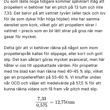
Du som läste noga tidigare kommer självklart ihåg att
propellern vi behöver har en pitch på 13 tum och inte
7,33. Det beror på att vattnet tyvärr (eller tack och lov
för de som dyker från höga höjder) inte har samma
densitet som kork, vilket gör att propellern slirar i
vattnet – precis som en bil lätt slirar på grus när man
gasar för mycket.
Detta gör att vi behöver räkna på något som inom
propellerspråk kallas för slippage, eller kort och gott
slip. Det kan såklart göras mycket avancerat, men här
håller vi oss till uppskattade värden. För propellrar
med tre blad kan man räkna med 40–45 % slip, vilket
ger en propellereffekt på 55–60 %. Vi knuffar undan
vår OCD och väljer ett medelvärde på 57,5 % för att
kunna räkna vidare och få fram vår pitch med slip.
7
,
33
0,575
=
12
,
75
tum