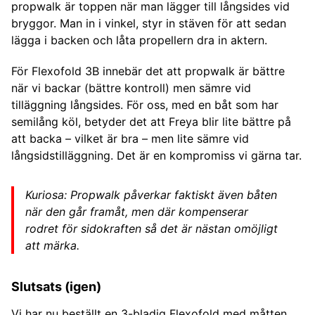
propwalk är toppen när man lägger till långsides vid
bryggor. Man in i vinkel, styr in stäven för att sedan
lägga i backen och låta propellern dra in aktern.
För Flexofold 3B innebär det att propwalk är bättre
när vi backar (bättre kontroll) men sämre vid
tilläggning långsides. För oss, med en båt som har
semilång köl, betyder det att Freya blir lite bättre på
att backa – vilket är bra – men lite sämre vid
långsidstilläggning. Det är en kompromiss vi gärna tar.
Kuriosa: Propwalk påverkar faktiskt även båten
när den går framåt, men där kompenserar
rodret för sidokraften så det är nästan omöjligt
att märka.
Slutsats (igen)
Vi har nu beställt en 3-bladig Flexofold med måtten