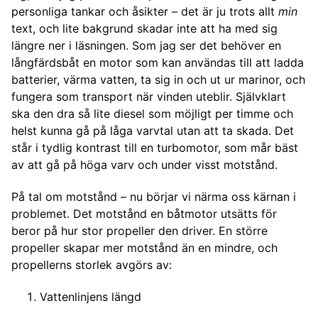
personliga tankar och åsikter – det är ju trots allt
min
text, och lite bakgrund skadar inte att ha med sig
längre ner i läsningen. Som jag ser det behöver en
långfärdsbåt en motor som kan användas till att ladda
batterier, värma vatten, ta sig in och ut ur marinor, och
fungera som transport när vinden uteblir. Självklart
ska den dra så lite diesel som möjligt per timme och
helst kunna gå på låga varvtal utan att ta skada. Det
står i tydlig kontrast till en turbomotor, som mår bäst
av att gå på höga varv och under visst motstånd.
På tal om motstånd – nu börjar vi närma oss kärnan i
problemet. Det motstånd en båtmotor utsätts för
beror på hur stor propeller den driver. En större
propeller skapar mer motstånd än en mindre, och
propellerns storlek avgörs av:
Vattenlinjens längd