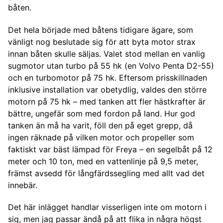
båten.
Det hela började med båtens tidigare ägare, som
vänligt nog beslutade sig för att byta motor strax
innan båten skulle säljas. Valet stod mellan en vanlig
sugmotor utan turbo på 55 hk (en Volvo Penta D2-55)
och en turbomotor på 75 hk. Eftersom prisskillnaden
inklusive installation var obetydlig, valdes den större
motorn på 75 hk – med tanken att fler hästkrafter är
bättre, ungefär som med fordon på land. Hur god
tanken än må ha varit, föll den på eget grepp, då
ingen räknade på vilken motor och propeller som
faktiskt var bäst lämpad för Freya – en segelbåt på 12
meter och 10 ton, med en vattenlinje på 9,5 meter,
främst avsedd för långfärdssegling med allt vad det
innebär.
Det här inlägget handlar visserligen inte om motorn i
sig, men jag passar ändå på att flika in några högst