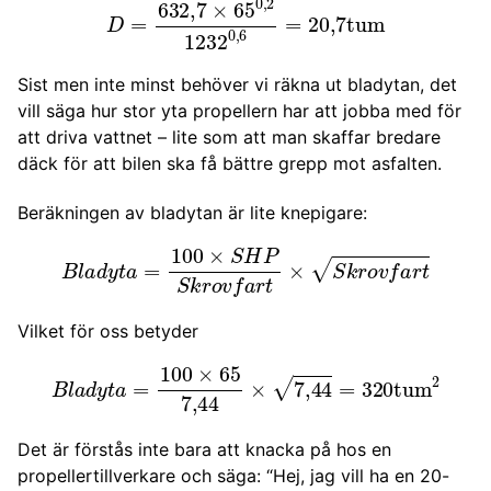
Sist men inte minst behöver vi räkna ut bladytan, det
vill säga hur stor yta propellern har att jobba med för
att driva vattnet – lite som att man skaffar bredare
däck för att bilen ska få bättre grepp mot asfalten.
Beräkningen av bladytan är lite knepigare:
B
l
a
d
y
t
a
=
100
×
S
H
P
S
k
r
o
v
f
a
r
t
×
S
k
r
o
v
f
a
r
t
Vilket för oss betyder
B
l
a
d
y
t
a
=
100
×
65
7
,
44
×
7
,
44
=
320
tum
2
Det är förstås inte bara att knacka på hos en
propellertillverkare och säga: “Hej, jag vill ha en 20-