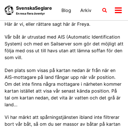
Skip
Skip
Skip
SvenskaSeglare
Blog
Arkiv
Växla
to
to
to
Växl
En resa flera äventyr
sökläge
primary
content
footer
men
navigation
Här är vi, eller rättare sagt här är Freya.
Vår båt är utrustad med AIS (Automatic Identification
System) och med en Sailserver som gör det möjligt att
följa med oss ut till havs utan att lämna soffan för den
som vill.
Den plats som visas på kartan nedan är från när en
AIS-mottagare på land fångar upp när vår position.
Om det inte finns några mottagare i närheten kommer
kartan istället att visa vår senast kända position. På
tal om kartan nedan, det vita är vatten och det grå är
land…
Vi har märkt att spårningstjänsten ibland inte filtrerar
bort vår båt, så om du ser massor av båtar på kartan